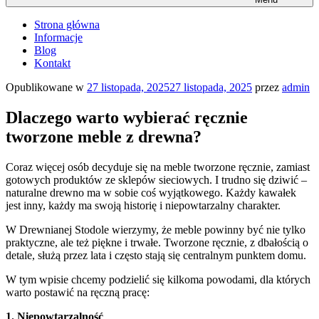
Strona główna
Informacje
Blog
Kontakt
Opublikowane w
27 listopada, 2025
27 listopada, 2025
przez
admin
Dlaczego warto wybierać ręcznie
tworzone meble z drewna?
Coraz więcej osób decyduje się na meble tworzone ręcznie, zamiast
gotowych produktów ze sklepów sieciowych. I trudno się dziwić –
naturalne drewno ma w sobie coś wyjątkowego. Każdy kawałek
jest inny, każdy ma swoją historię i niepowtarzalny charakter.
W Drewnianej Stodole wierzymy, że meble powinny być nie tylko
praktyczne, ale też piękne i trwałe. Tworzone ręcznie, z dbałością o
detale, służą przez lata i często stają się centralnym punktem domu.
W tym wpisie chcemy podzielić się kilkoma powodami, dla których
warto postawić na ręczną pracę:
1. Niepowtarzalność